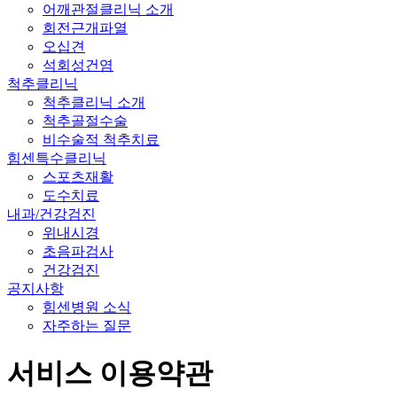
어깨관절클리닉 소개
회전근개파열
오십견
석회성건염
척추클리닉
척추클리닉 소개
척추골절수술
비수술적 척추치료
힘센특수클리닉
스포츠재활
도수치료
내과/건강검진
위내시경
초음파검사
건강검진
공지사항
힘센병원 소식
자주하는 질문
서비스 이용약관