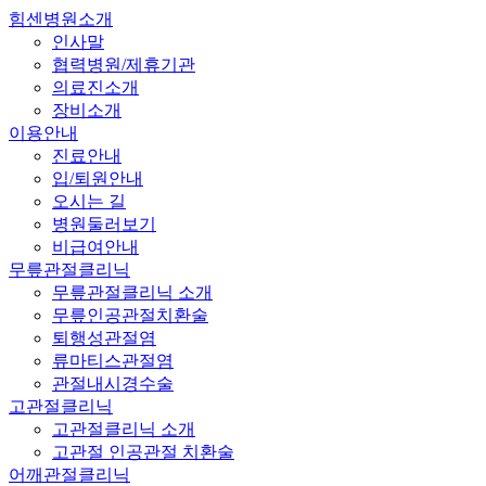
힘센병원소개
인사말
협력병원/제휴기관
의료진소개
장비소개
이용안내
진료안내
입/퇴원안내
오시는 길
병원둘러보기
비급여안내
무릎관절클리닉
무릎관절클리닉 소개
무릎인공관절치환술
퇴행성관절염
류마티스관절염
관절내시경수술
고관절클리닉
고관절클리닉 소개
고관절 인공관절 치환술
어깨관절클리닉