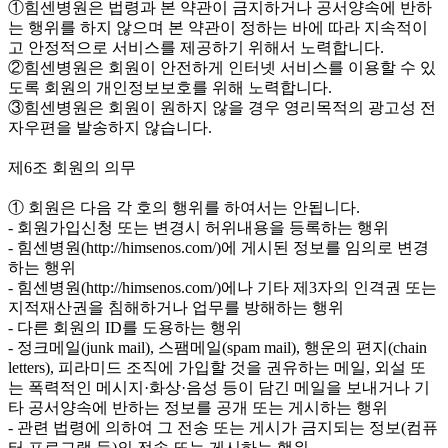
①힘센병원은 법령과 본 약관이 금지하거나 공서양속에 반하
는 행위를 하지 않으며 본 약관이 정하는 바에 따라 지속적이
고 안정적으로 서비스를 제공하기 위해서 노력합니다.
②힘센병원은 회원이 안전하게 인터넷 서비스를 이용할 수 있
도록 회원의 개인정보보호를 위해 노력합니다.
③힘센병원은 회원이 원하지 않을 경우 영리목적의 광고성 전
자우편을 발송하지 않습니다.
제6조 회원의 의무
① 회원은 다음 각 호의 행위를 하여서는 안됩니다.
- 회원가입신청 또는 변경시 허위내용을 등록하는 행위
- 힘센병원(http://himsenos.com/)에 게시된 정보를 임의로 변경
하는 행위
- 힘센병원(http://himsenos.com/)에나 기타 제3자의 인격권 또는
지적재산권을 침해하거나 업무를 방해하는 행위
- 다른 회원의 ID를 도용하는 행위
- 정크메일(junk mail), 스팸메일(spam mail), 행운의 편지(chain
letters), 피라미드 조직에 가입할 것을 권유하는 메일, 외설 또
는 폭력적인 메시지·화상·음성 등이 담긴 메일을 보내거나 기
타 공서양속에 반하는 정보를 공개 또는 게시하는 행위
- 관련 법령에 의하여 그 전송 또는 게시가 금지되는 정보(컴퓨
터 프로그램 등)의 전송 또는 게시하는 행위